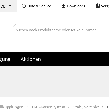
Hilfe & Service
Downloads
Verg
rgung
Aktionen
llkupplungen
ITAL-Kaiser System
Stahl, verzinkt
I