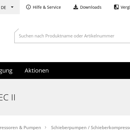
Hilfe & Service
Downloads
Verg
rgung
Aktionen
C II
ressoren & Pumpen
Schieberpumpen / Schieberkompress