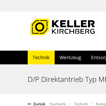
Technik
Werkzeug
Entso
D/P Direktantrieb Typ ME
Zurück
Startseite
Technik
Komp