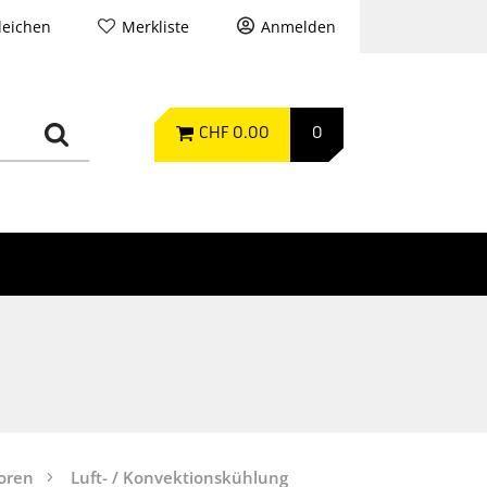
leichen
Merkliste
Anmelden
CHF 0.00
0
oren
Luft- / Konvektionskühlung