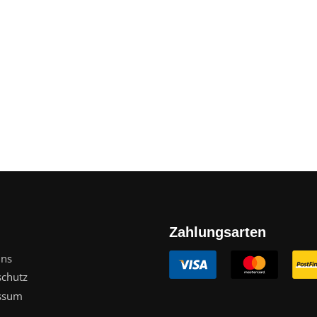
Zahlungsarten
uns
schutz
ssum